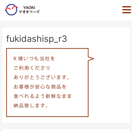
内
容
を
fukidashisp_r3
ス
キ
ッ
プ